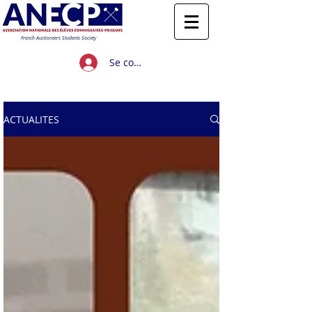
French Auctioneers Students Society
Se connecter
Titre 1
ACTUALITES