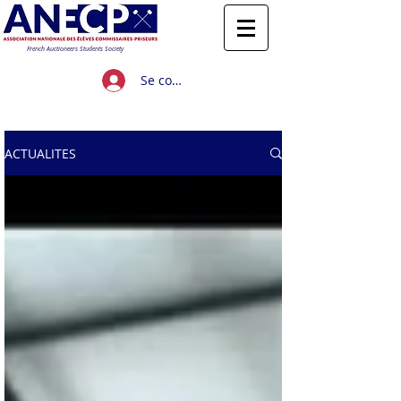
French Auctioneers Students Society
Se connecter
Titre 1
ACTUALITES