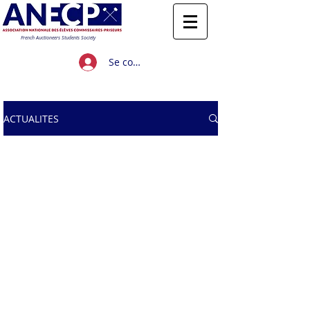
French Auctioneers Students Society
Se connecter
Titre 1
ACTUALITES